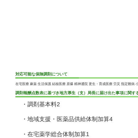
対応可能な保険調剤について
在宅医療 麻薬 生活保護 結核医療 原爆 精神通院 更生・育成医療 労災 指定難病 
調剤報酬点数表に基づき地方厚生（支）局長に届け出た事項に関す
・調剤基本料
2
・地域支援・医薬品供給体制加算
4
・在宅薬学総合体制加算
1