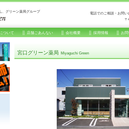
ん、グリーン薬局グループ
電話でのご相談・お問い
〒
について
店舗ごあんない
会社概要
採用情報
お問
宮口グリーン薬局
Miyaguchi Green