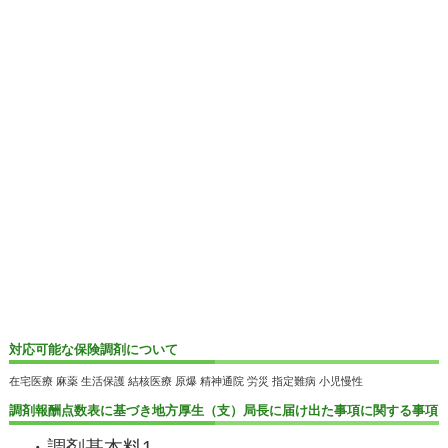
対応可能な保険調剤について
在宅医療 麻薬 生活保護 結核医療 原爆 精神通院 労災 指定難病 小児慢性
調剤報酬点数表に基づき地方厚生（支）局長に届け出た事項に関する事項
・調剤基本料
1