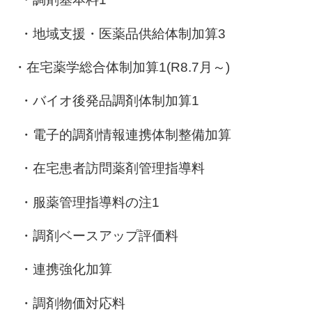
・地域支援・医薬品供給体制加算
3
・在宅薬学総合体制加算
1(R8.7
月～
)
・バイオ後発品調剤体制加算
1
・電子的調剤情報連携体制整備加算
・在宅患者訪問薬剤管理指導料
・服薬管理指導料の注
1
・調剤ベースアップ評価料
・連携強化加算
・調剤物価対応料