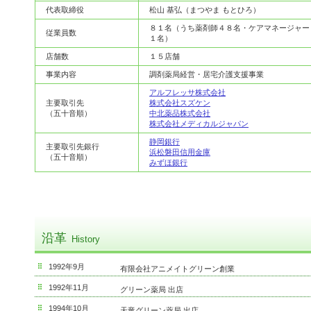
代表取締役
松山 基弘（まつやま もとひろ）
８１名（うち薬剤師４８名・ケアマネージャー
従業員数
１名）
店舗数
１５店舗
事業内容
調剤薬局経営・居宅介護支援事業
アルフレッサ株式会社
主要取引先
株式会社スズケン
（五十音順）
中北薬品株式会社
株式会社メディカルジャパン
静岡銀行
主要取引先銀行
浜松磐田信用金庫
（五十音順）
みずほ銀行
沿革
History
1992年9月
有限会社アニメイトグリーン創業
1992年11月
グリーン薬局 出店
1994年10月
天竜グリーン薬局 出店