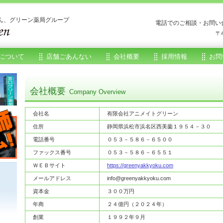
ん、グリーン薬局グループ
電話でのご相談・お問い
〒
について
店舗ごあんない
会社概要
採用情報
お問
会社概要
Company Overview
会社名
有限会社アニメイトグリーン
住所
静岡県浜松市浜名区西美薗１９５４－３０
電話番号
０５３－５８６－６５００
ファックス番号
０５３－５８６－６５５１
ＷＥＢサイト
https://greenyakkyoku.com
メールアドレス
info@greenyakkyoku.com
資本金
３００万円
年商
２４億円（２０２４年）
創業
１９９２年９月